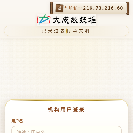
216.73.216.60
址
当前访址
记录过去
传承文明
机构用户登录
用户名
登录凭据